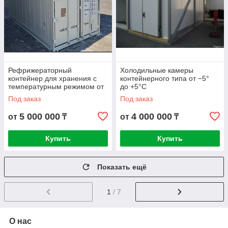
Рефрижераторный
Холодильные камеры
контейнер для хранения с
контейнерного типа от −5°
температурным режимом от
до +5°C
-5...+10
Под заказ
Под заказ
5 000 000
4 000 000
от
₸
от
₸
Купить
Купить
Показать ещё
1
/ 7
О нас