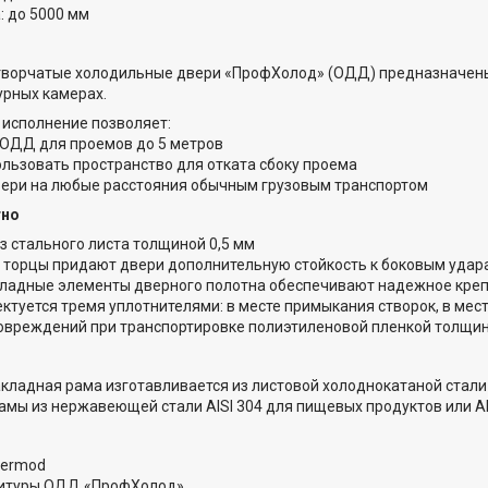
 до 5000 мм
творчатые холодильные двери «ПрофХолод» (ОДД) предназначены 
урных камерах.
исполнение позволяет:
 ОДД для проемов до 5 метров
ользовать пространство для отката сбоку проема
вери на любые расстояния обычным грузовым транспортом
тно
з стального листа толщиной 0,5 мм
 торцы придают двери дополнительную стойкость к боковым удар
кладные элементы дверного полотна обеспечивают надежное кре
ктуется тремя уплотнителями: в месте примыкания створок, в мес
овреждений при транспортировке полиэтиленовой пленкой толщин
кладная рама изготавливается из листовой холоднокатаной стали
амы из нержавеющей стали AISI 304 для пищевых продуктов или AI
Fermod
итуры ОДД «ПрофХолод»