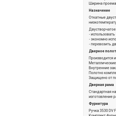
Ширина проема:
Назначение
Откатные двус
низкотемперат
Двустворчатое 
- использовать
- экономно исп
- перевозить д
Дверное поло
Производится и
Металлические
Внутренние за
Полотно компле
Защищено от п
Дверная рама
Стандартная на
изготовление р
Фурнитура
Ручка 3530 DV 
Комплект фурн