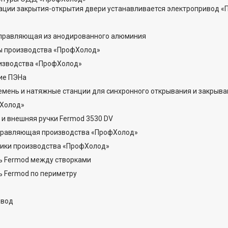
ации закрытия-открытия двери устанавливается электропривод 
правляющая из анодированного алюминия
 производства «ПрофХолод»
изводства «ПрофХолод»
ие ПЭНа
мень и натяжные станции для синхронного открывания и закрыва
Холод»
и внешняя ручки Fermod 3530 DV
равляющая производства «ПрофХолод»
ики производства «ПрофХолод»
ь Fermod между створками
ь Fermod по периметру
ивод