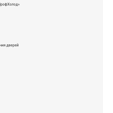
«ПрофХолод»
ния дверей