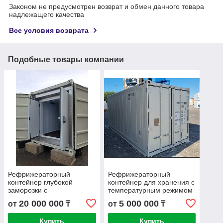
Законом не предусмотрен возврат и обмен данного товара
надлежащего качества
Все условия возврата
Подобные товары компании
Рефрижераторный
Рефрижераторный
контейнер глубокой
контейнер для хранения с
заморозки с
температурным режимом
температурным режимом
от -5...+10
20 000 000
5 000 000
от
₸
от
₸
от -60
Купить
Купить