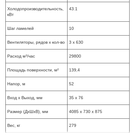
Холодопроизводительность,
43.1
кВт
Шаг ламелей
10
Вентиляторы, рядов х кол-во
3 x 630
Расход м³/час
29800
Площадь поверхности, м²
139,4
Напор, м
52
Вход х Выход, мм
35 х 76
Размер (ДхШхВ), мм
4085 х 730 х 875
Вес, кг
279