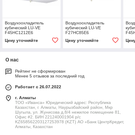
Воздухоохладитель
Воздухоохладитель
Возд
кубический LU-VE
кубический LU-VE
куби
F45HC1212E6
F27HC85E6
F45
Цену уточняйте
Цену уточняйте
Цен
О нас
Рейтинг не сформирован
Менее 5 отзывов за последний год
Работает с 26.07.2022
г. Алматы
ТОО «Иванса» Юридический адрес: Республика
Казахстан, г. Алматы, Наурызбайский район, Мкр
Шугыла, ул. Жунисова д.8/4 нежилое помещение 81,
Офис #2. БИН 221240001904 р/с
KZ658562203127253978 (KZT) АО «Банк ЦентрКредит,
Алматы, Казахстан