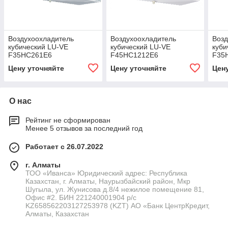
Воздухоохладитель
Воздухоохладитель
Возд
кубический LU-VE
кубический LU-VE
куби
F35HC261E6
F45HC1212E6
F35
Цену уточняйте
Цену уточняйте
Цен
О нас
Рейтинг не сформирован
Менее 5 отзывов за последний год
Работает с 26.07.2022
г. Алматы
ТОО «Иванса» Юридический адрес: Республика
Казахстан, г. Алматы, Наурызбайский район, Мкр
Шугыла, ул. Жунисова д.8/4 нежилое помещение 81,
Офис #2. БИН 221240001904 р/с
KZ658562203127253978 (KZT) АО «Банк ЦентрКредит,
Алматы, Казахстан