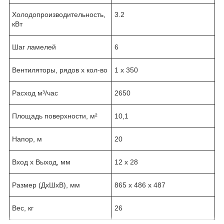
Холодопроизводительность,
3.2
кВт
Шаг ламелей
6
Вентиляторы, рядов х кол-во
1 x 350
Расход м³/час
2650
Площадь поверхности, м²
10,1
Напор, м
20
Вход х Выход, мм
12 х 28
Размер (ДхШхВ), мм
865 х 486 х 487
Вес, кг
26