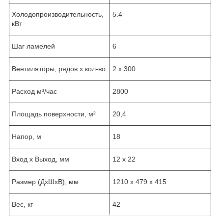
Холодопроизводительность,
5.4
кВт
Шаг ламелей
6
Вентиляторы, рядов х кол-во
2 x 300
Расход м³/час
2800
Площадь поверхности, м²
20,4
Напор, м
18
Вход х Выход, мм
12 х 22
Размер (ДхШхВ), мм
1210 х 479 х 415
Вес, кг
42