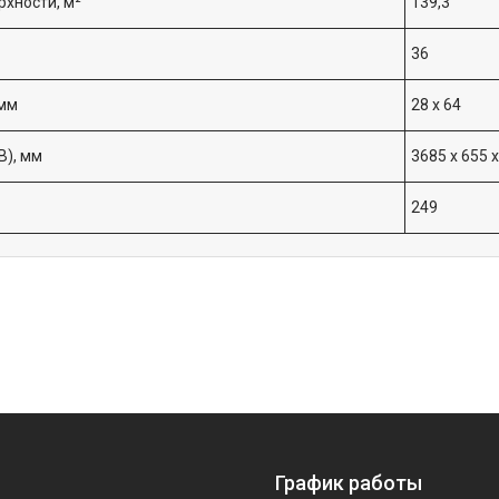
хности, м²
139,3
36
 мм
28 х 64
), мм
3685 х 655 
249
График работы