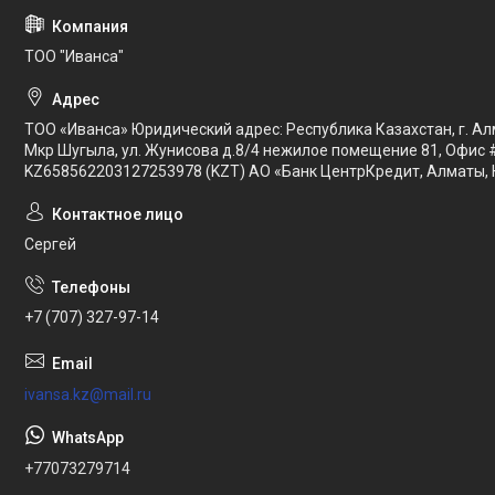
ТОО "Иванса"
ТОО «Иванса» Юридический адрес: Республика Казахстан, г. Ал
Мкр Шугыла, ул. Жунисова д.8/4 нежилое помещение 81, Офис 
KZ658562203127253978 (KZT) АО «Банк ЦентрКредит, Алматы, 
Сергей
+7 (707) 327-97-14
ivansa.kz@mail.ru
+77073279714