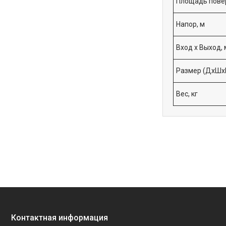
Площадь повер
Напор, м
Вход х Выход,
Размер (ДхШхВ
Вес, кг