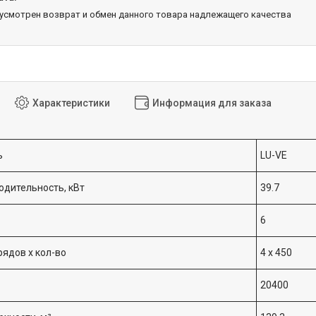
дусмотрен возврат и обмен данного товара надлежащего качества
Характеристики
Информация для заказа
ь
LU-VE
дительность, кВт
39.7
6
рядов х кол-во
4 x 450
20400