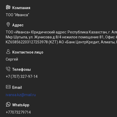
ТОО "Иванса"
ТОО «Иванса» Юридический адрес: Республика Казахстан, г. Ал
Мкр Шугыла, ул. Жунисова д.8/4 нежилое помещение 81, Офис 
KZ658562203127253978 (KZT) АО «Банк ЦентрКредит, Алматы, 
Сергей
+7 (707) 327-97-14
ivansa.kz@mail.ru
+77073279714