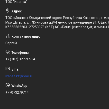
ТОО "Иванса"
ТОО «Иванса» Юридический адрес: Республика Казахстан, г. Ал
Мкр Шугыла, ул. Жунисова д.8/4 нежилое помещение 81, Офис 
KZ658562203127253978 (KZT) АО «Банк ЦентрКредит, Алматы, 
Сергей
+7 (707) 327-97-14
ivansa.kz@mail.ru
+77073279714