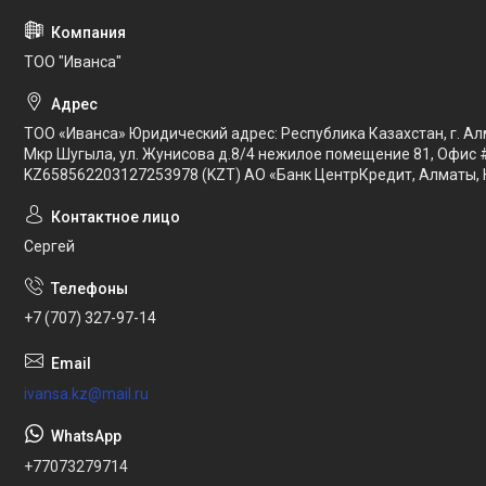
ТОО "Иванса"
ТОО «Иванса» Юридический адрес: Республика Казахстан, г. Ал
Мкр Шугыла, ул. Жунисова д.8/4 нежилое помещение 81, Офис 
KZ658562203127253978 (KZT) АО «Банк ЦентрКредит, Алматы, 
Сергей
+7 (707) 327-97-14
ivansa.kz@mail.ru
+77073279714