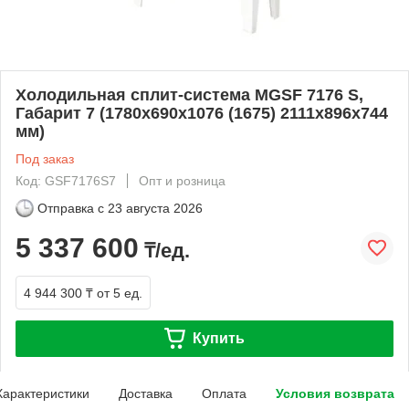
Холодильная сплит-система МGSF 7176 S,
Габарит 7 (1780х690х1076 (1675) 2111х896х744
мм)
Под заказ
Код: GSF7176S7
Опт и розница
Отправка с
23 августа 2026
5 337 600
₸/ед.
4 944 300 ₸
от 5 ед.
Купить
Характеристики
Доставка
Оплата
Условия возврата