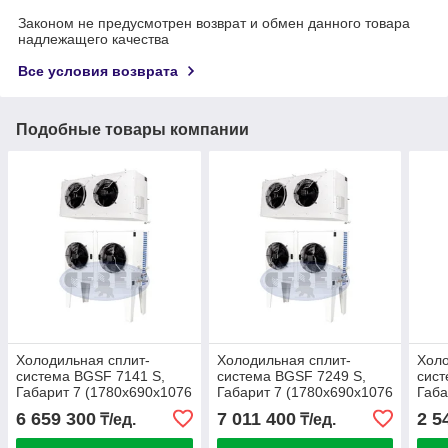
Законом не предусмотрен возврат и обмен данного товара
надлежащего качества
Все условия возврата
Подобные товары компании
Холодильная сплит-
Холодильная сплит-
Холо
система BGSF 7141 S,
система BGSF 7249 S,
сист
Габарит 7 (1780х690х1076
Габарит 7 (1780х690х1076
Габа
(1675) 2111х896х744 мм)
(1675) 2111х896х744 мм)
(137
6 659 300
7 011 400
2 5
₸/ед.
₸/ед.