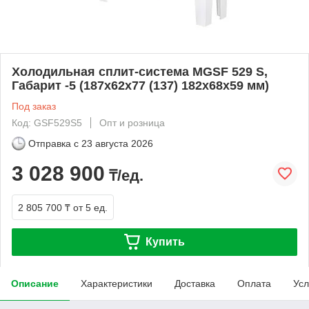
Холодильная сплит-система МGSF 529 S,
Габарит -5 (187х62х77 (137) 182х68х59 мм)
Под заказ
Код: GSF529S5
Опт и розница
Отправка с
23 августа 2026
3 028 900
₸/ед.
2 805 700 ₸
от 5 ед.
Купить
Описание
Характеристики
Доставка
Оплата
Усл