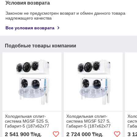
Условия возврата
Законом не предусмотрен возврат и обмен данного товара
надлежащего качества
Все условия возврата
Подобные товары компании
Холодильная сплит-
Холодильная сплит-
Холо
система МGSF 525 S,
система МGSF 527 S,
сист
Габарит-5 (187х62х77
Габарит-5 (187х62х77
Габа
(137) 182х68х59 мм)
(137) 182х68х59 мм)
(137
2 541 900
2 724 000
3 1
₸/ед.
₸/ед.