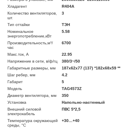
Хладагент
R404A
Количество вентиляторов,
3
шт.
Тип оттайки
ТЭН
Номинальное
5.58
энергопотребление,кВт
Производительность,м³/
6700
час
Макс.ток, А
22.95
Напряжение в сети, в/ф/гц
380/3~/50
Габаритные размеры, мм
187х62х77 (137) *182х68х59 **
Шаг ребер, мм
4.2
Габарит
5
Модель
TAG4573Z
Диаметр вентилятора, мм
350
Установка
Напольно-настенный
Внешний силовой
ПВС 5*2,5
электрокабель
Температура окружающей
+30…+40
среды, °С