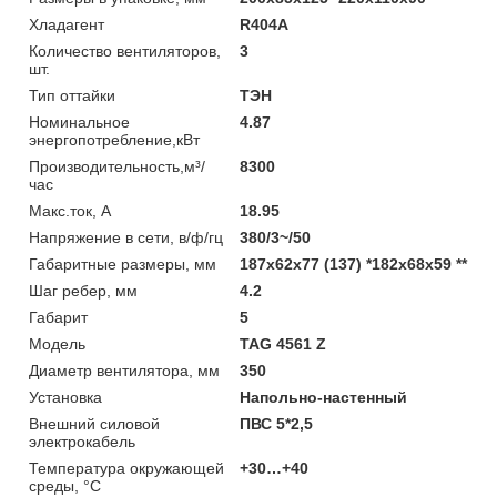
Хладагент
R404A
Количество вентиляторов,
3
шт.
Тип оттайки
ТЭН
Номинальное
4.87
энергопотребление,кВт
Производительность,м³/
8300
час
Макс.ток, А
18.95
Напряжение в сети, в/ф/гц
380/3~/50
Габаритные размеры, мм
187х62х77 (137) *182х68х59 **
Шаг ребер, мм
4.2
Габарит
5
Модель
TAG 4561 Z
Диаметр вентилятора, мм
350
Установка
Напольно-настенный
Внешний силовой
ПВС 5*2,5
электрокабель
Температура окружающей
+30…+40
среды, °С