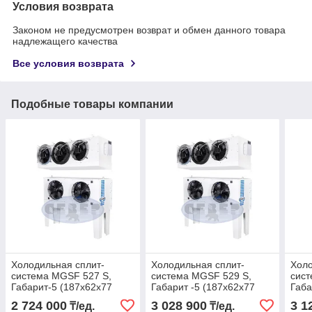
Условия возврата
Законом не предусмотрен возврат и обмен данного товара
надлежащего качества
Все условия возврата
Подобные товары компании
Холодильная сплит-
Холодильная сплит-
Холо
система МGSF 527 S,
система МGSF 529 S,
сист
Габарит-5 (187х62х77
Габарит -5 (187х62х77
Габа
(137) 182х68х59 мм)
(137) 182х68х59 мм)
(137
2 724 000
3 028 900
3 1
₸/ед.
₸/ед.