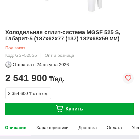
Холодильная сплит-система МGSF 525 S,
Габарит-5 (187х62х77 (137) 182х68х59 мм)
Под заказ
Код: GSF525S5
Опт и розница
Отправка с
24 августа 2026
2 541 900
₸/ед.
2 354 600 ₸
от 5 ед.
Купить
Описание
Характеристики
Доставка
Оплата
Усл