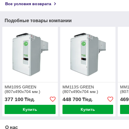
Все условия возврата
Подобные товары компании
MM109S GREEN
MM113S GREEN
MM1
(807x490x704 мм.)
(807x490x704 мм.)
(807
377 100
448 700
469
₸/ед.
₸/ед.
Купить
Купить
О нас