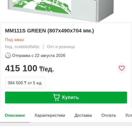
MM111S GREEN (807x490x704 мм.)
Под заказ
Код: ccabbbdfafdc
Опт и розница
Отправка с
22 августа 2026
415 100
₸/ед.
384 500 ₸
от 5 ед.
Купить
Описание
Характеристики
Доставка
Оплата
Усл