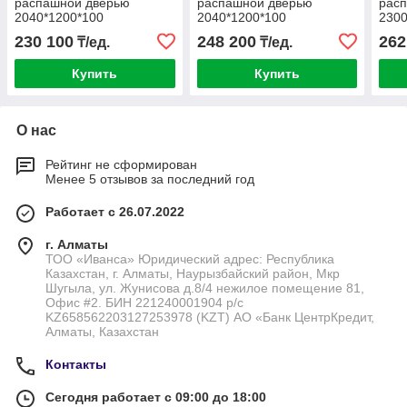
распашной дверью
распашной дверью
рас
2040*1200*100
2040*1200*100
2300
(св.пр.1850*800)
(св.пр.1930*900)
(св.
230 100
248 200
262
₸/ед.
₸/ед.
(954x2000 мм.)
(1054x2080 мм.)
(105
Купить
Купить
О нас
Рейтинг не сформирован
Менее 5 отзывов за последний год
Работает с 26.07.2022
г. Алматы
ТОО «Иванса» Юридический адрес: Республика
Казахстан, г. Алматы, Наурызбайский район, Мкр
Шугыла, ул. Жунисова д.8/4 нежилое помещение 81,
Офис #2. БИН 221240001904 р/с
KZ658562203127253978 (KZT) АО «Банк ЦентрКредит,
Алматы, Казахстан
Контакты
Сегодня работает с 09:00 до 18:00