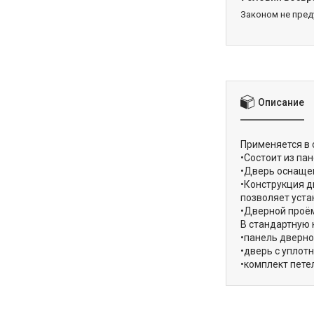
Законом не пре
Описание
Применяется в 
•Состоит из па
•Дверь оснащен
•Конструкция д
позволяет устан
•Дверной проём
В стандартную 
•панель дверно
•дверь с уплот
•комплект пете