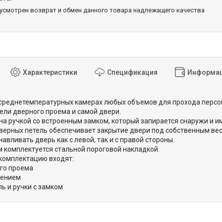
дусмотрен возврат и обмен данного товара надлежащего качества
Характеристики
Спецификация
Информац
среднетемпературных камерах любых объемов для прохода персон
нели дверного проема и самой двери.
а ручкой со встроенным замком, который запирается снаружи и им
верных петель обеспечивает закрытие двери под собственным вес
авливать дверь как с левой, так и с правой стороны.
 комплектуется стальной пороговой накладкой.
комплектацию входят:
го проема
нением
ль и ручки с замком