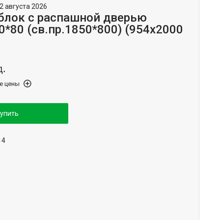
2 августа 2026
блок с распашной дверью
0*80 (св.пр.1850*800) (954x2000
д.
е цены
упить
14