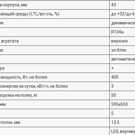
и корпуса, мм
43
ющей среды (t,°C,/вл-сть, %)
до +32/до 6
ия
динамичес
R134a
 агрегата
верхнее
ор
эл.блок
автоматиче
ра
+
мощность, Вт, не более
400
энергии за сутки, кВт/ч, не более
3
рузка на полку, кг
50
 мм
595x650
5
 полок, мм
12.5
LED, вертик