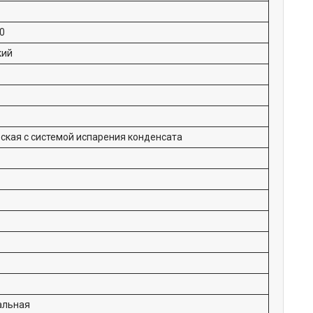
0
кий
ская с системой испарения конденсата
альная