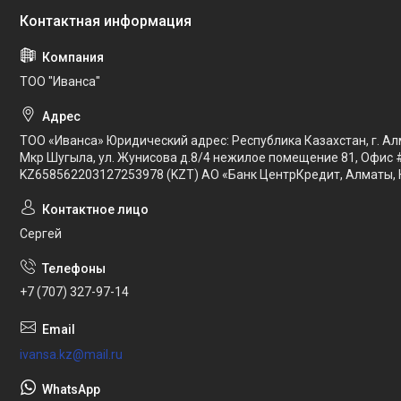
ТОО "Иванса"
ТОО «Иванса» Юридический адрес: Республика Казахстан, г. Ал
Мкр Шугыла, ул. Жунисова д.8/4 нежилое помещение 81, Офис 
KZ658562203127253978 (KZT) АО «Банк ЦентрКредит, Алматы, 
Сергей
+7 (707) 327-97-14
ivansa.kz@mail.ru