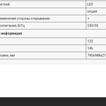
веткой
LED
опция
изменения стороны открывания
+
ропитания, В/Гц
230/50
я информация
122
146
ковке, мм
790х988х21