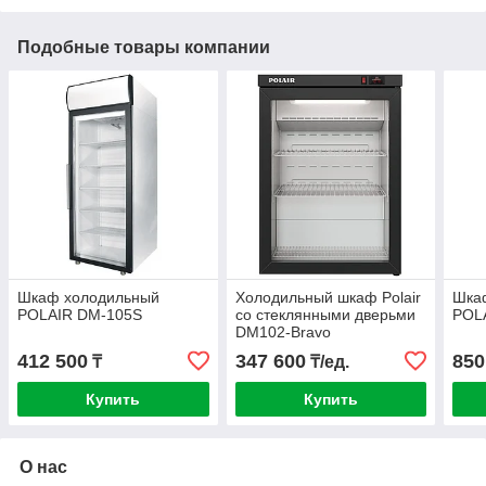
Подобные товары компании
Шкаф холодильный
Холодильный шкаф Polair
Шка
POLAIR DM-105S
со стеклянными дверьми
POL
DM102-Bravo
(606x600x890 мм.)
412 500
347 600
850
₸
₸/ед.
Купить
Купить
О нас