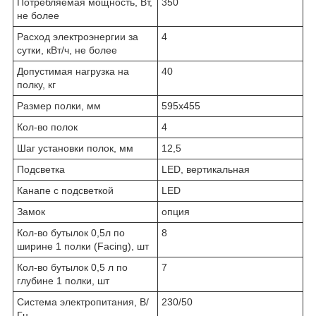
Потребляемая мощность, Вт,
350
не более
Расход электроэнергии за
4
сутки, кВт/ч, не более
Допустимая нагрузка на
40
полку, кг
Размер полки, мм
595х455
Кол-во полок
4
Шаг установки полок, мм
12,5
Подсветка
LED, вертикальная
Канапе с подсветкой
LED
Замок
опция
Кол-во бутылок 0,5л по
8
ширине 1 полки (Facing), шт
Кол-во бутылок 0,5 л по
7
глубине 1 полки, шт
Система электропитания, В/
230/50
Гц