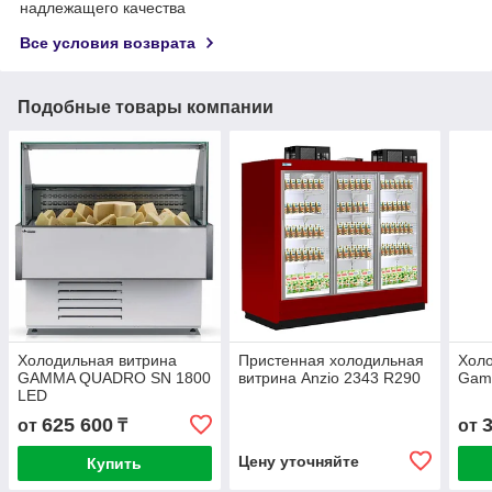
надлежащего качества
Все условия возврата
Подобные товары компании
Холодильная витрина
Пристенная холодильная
Холо
GAMMA QUADRO SN 1800
витрина Anzio 2343 R290
Gam
LED
625 600
от
₸
от
Цену уточняйте
Купить