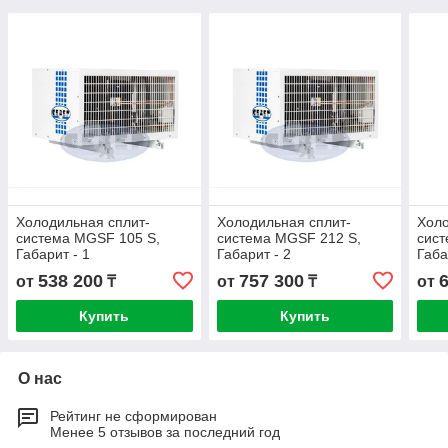
Холодильная сплит-
Холодильная сплит-
Холо
система МGSF 105 S,
система МGSF 212 S,
сист
Габарит - 1
Габарит - 2
Габа
538 200
757 300
от
₸
от
₸
от
Купить
Купить
О нас
Рейтинг не сформирован
Менее 5 отзывов за последний год