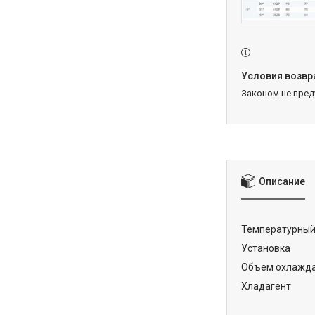
Законом не пре
Описание
Температур
Устано
Объем охлаж
Хлада