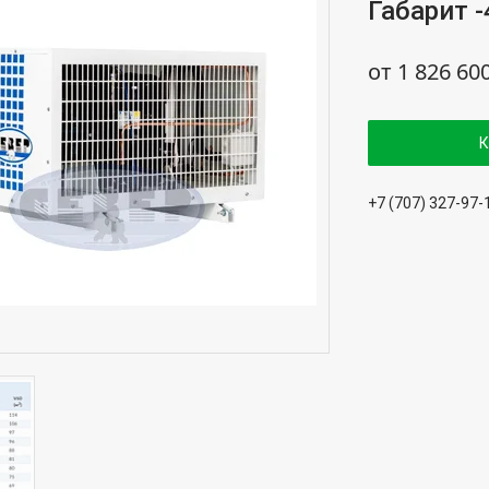
Габарит -
от
1 826 60
К
+7 (707) 327-97-