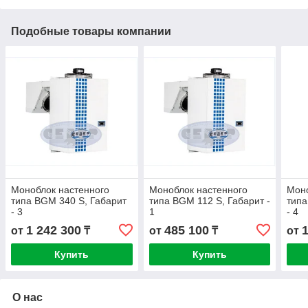
Подобные товары компании
Моноблок настенного
Моноблок настенного
Моно
типа BGM 340 S, Габарит
типа BGM 112 S, Габарит -
типа
- 3
1
- 4
1 242 300
485 100
от
₸
от
₸
от
Купить
Купить
О нас