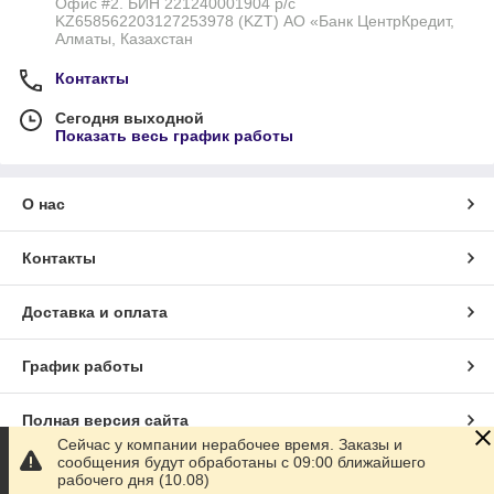
Офис #2. БИН 221240001904 р/с
KZ658562203127253978 (KZT) АО «Банк ЦентрКредит,
Алматы, Казахстан
Контакты
Сегодня выходной
Показать весь график работы
О нас
Контакты
Доставка и оплата
График работы
Полная версия сайта
Сейчас у компании нерабочее время. Заказы и
сообщения будут обработаны с 09:00 ближайшего
Сайт создан на маркетплейсе
Satu.kz
рабочего дня (10.08)