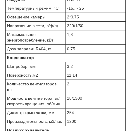
Температурный режим, °С
-15...- 25
Освещение камеры
2*0.75
Напряжение в сети, в/ф/гц
220/1/50
Maксимальное
1,3
энергопотребление, кВт
Доза заправки R404, кг
0.75
Конденсатор
Шаг ребер, мм
3.2
Поверхность,м2
11,14
Количество вентиляторов,
2
шт.
Мощность вентилятора, вт/
18/1300
скорость вращения; об/мин
Диаметр крыльчатки, мм
254
Производительность, м3/час
1200
Воздухоохладитель