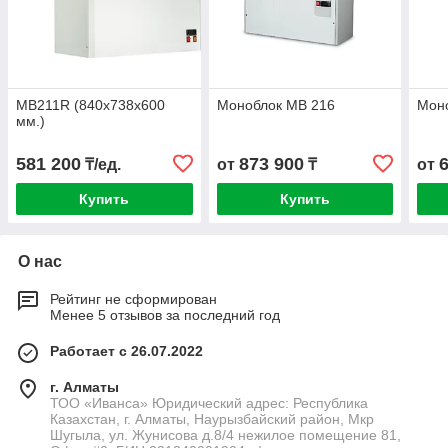
MB211R (840x738x600
Моноблок MB 216
Мон
мм.)
581 200
873 900
₸/ед.
от
₸
от
Купить
Купить
О нас
Рейтинг не сформирован
Менее 5 отзывов за последний год
Работает с 26.07.2022
г. Алматы
ТОО «Иванса» Юридический адрес: Республика
Казахстан, г. Алматы, Наурызбайский район, Мкр
Шугыла, ул. Жунисова д.8/4 нежилое помещение 81,