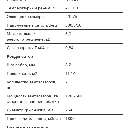
Температурный режим, °С
-5...+10
Освещение камеры
2*0.75
Напряжение в сети, в/ф/гц
380/3/50
Maксимальное
3,0
энергопотребление, кВт
Доза заправки R404, кг
0,84
Конденсатор
Шаг ребер, мм
3.2
Поверхность,м2
11,14
Количество вентиляторов,
2
шт.
Мощность вентилятора, вт/
120/2500
скорость вращения; об/мин
Диаметр крыльчатки, мм
254
Производительность, м3/час
1800
Воздухоохладитель