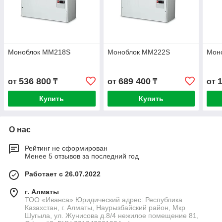
Моноблок MM218S
Моноблок MM222S
Мон
536 800
689 400
от
₸
от
₸
от
Купить
Купить
О нас
Рейтинг не сформирован
Менее 5 отзывов за последний год
Работает с 26.07.2022
г. Алматы
ТОО «Иванса» Юридический адрес: Республика
Казахстан, г. Алматы, Наурызбайский район, Мкр
Шугыла, ул. Жунисова д.8/4 нежилое помещение 81,