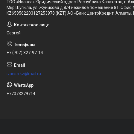
ТОО «Иванса» Юридический адрес: Республика Казахстан, г. Ал
Мкр Шугыла, ул. Жунисова д.8/4 нежилое помещение 81, Офис 
KZ658562203127253978 (KZT) АО «Банк ЦентрКредит, Алматы, 
Сергей
+7 (707) 327-97-14
ivansa.kz@mail.ru
+77073279714