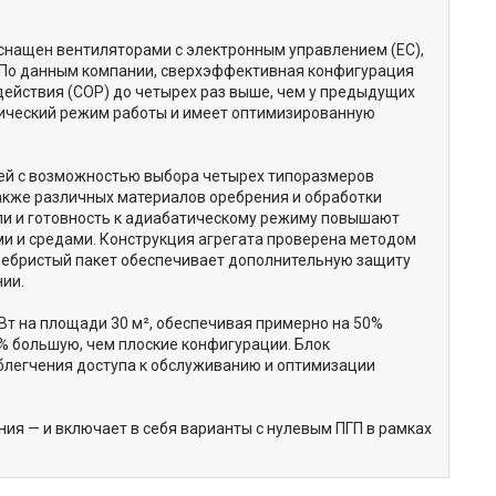
снащен вентиляторами с электронным управлением (EC),
. По данным компании, сверхэффективная конфигурация
ействия (COP) до четырех раз выше, чем у предыдущих
ический режим работы и имеет оптимизированную
ей с возможностью выбора четырех типоразмеров
также различных материалов оребрения и обработки
ли и готовность к адиабатическому режиму повышают
и и средами. Конструкция агрегата проверена методом
ребристый пакет обеспечивает дополнительную защиту
ии.
Вт на площади 30 м², обеспечивая примерно на 50%
% большую, чем плоские конфигурации. Блок
облегчения доступа к обслуживанию и оптимизации
ия — и включает в себя варианты с нулевым ПГП в рамках