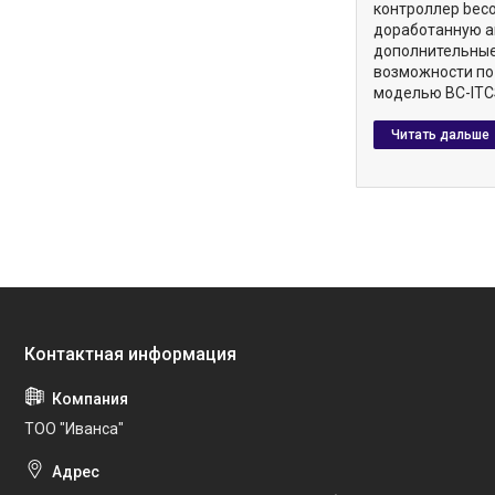
контроллер beco
доработанную а
дополнительны
возможности по
моделью BC-ITC
ТОО "Иванса"