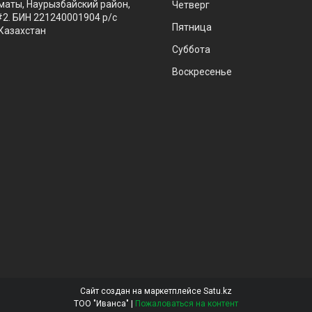
маты, Наурызбайский район,
Четверг
#2. БИН 221240001904 р/с
Пятница
Казахстан
Суббота
Воскресенье
Сайт создан на маркетплейсе
Satu.kz
ТОО "Иванса" |
Пожаловаться на контент