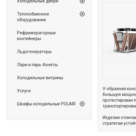
Холодильные двери
Теплообменное
оборудование
Рефрижераторные
контейнеры
Льдогенераторы
Лари и ларь-бонеты
Холодильные витрины
V-образная конс
Услуги
большую мощнос
протестирован п
Шкафы холодильные POLAIR
транспортировк
Изделие отличае
стратегии устой