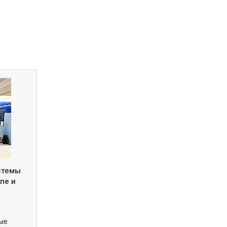
истемы
пе и
вые