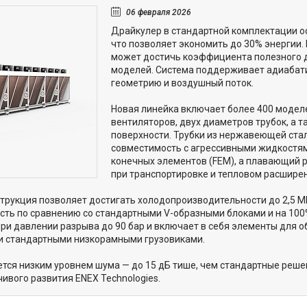
06 февраля 2026
Драйкулер в стандартной комплектации о
что позволяет экономить до 30% энергии
может достичь коэффициента полезного д
моделей. Система поддерживает адиабат
геометрию и воздушный поток.
Новая линейка включает более 400 модел
вентиляторов, двух диаметров трубок, а 
поверхности. Трубки из нержавеющей ста
совместимость с агрессивными жидкостям
конечных элементов (FEM), а плавающий 
при транспортировке и тепловом расширен
трукция позволяет достигать холодопроизводительности до 2,5 М
ть по сравнению со стандартными V-образными блоками и на 100
ри давлении разрыва до 90 бар и включает в себя элементы для 
и стандартными низкорамными грузовиками.
тся низким уровнем шума — до 15 дБ тише, чем стандартные решен
чивого развития ENEX Technologies.