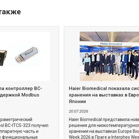
ла контроллер BC-
Haier Biomedical показала с
ддержкой Modbus
хранения на выставках в Евро
Японии
20.07.2026
араметрический
Haier Biomedical представила но
ol BC-ITCS-323 получил
решения для низкотемпературно
ппаратную часть и
хранения на выставках Europe Bi
е функциональные
Week 2026 в Праге и Interphex We