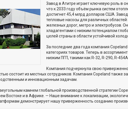
Завод в Атитре играет ключевую роль в с
что к 2033 году объём рынка систем отоп
достигнет 45,4 млрд долларов США. Заво
тепловые насосы для различных областей 
железных дорог, метро и электробусов. О
хладагентами с низким потенциалом глоба
целей страны в области устойчивой холод
За последние два года компания Copeland
категориях товаров. Теперь в ассортимен
низким ПГП, такими как R-32, R-290, R-454A
Компания подчеркнула свою приверженно
тью состоит из местных сотрудников. Компания Copeland также з
одственным и инновационным задачам.
аеугольным камнем глобальной производственной стратегии Copel
нем Востоке и в Африке. — Наше внимание к локализации, экологи
атформам демонстрирует нашу приверженность созданию производ