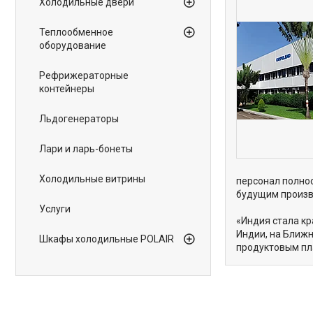
Холодильные двери
Теплообменное
оборудование
Рефрижераторные
контейнеры
Льдогенераторы
Лари и ларь-бонеты
Холодильные витрины
персонал полнос
будущим произв
Услуги
«Индия стала кр
Индии, на Ближ
Шкафы холодильные POLAIR
продуктовым пл