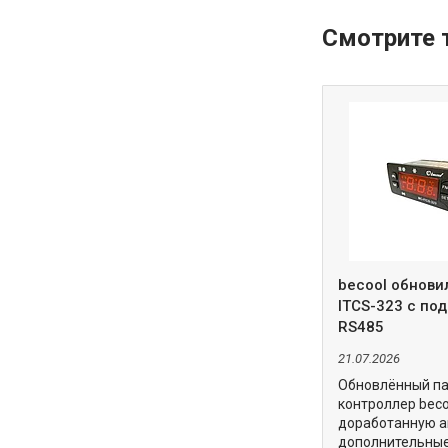
becool обнови
ITCS-323 с по
RS485
21.07.2026
Обновлённый п
контроллер beco
доработанную а
дополнительны