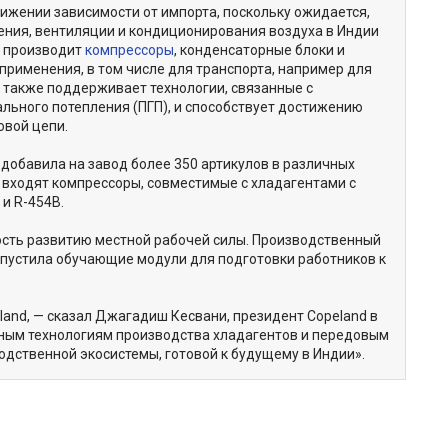
нижении зависимости от импорта, поскольку ожидается,
ления, вентиляции и кондиционирования воздуха в Индии
д производит
компрессоры
, конденсаторные блоки и
применения, в том числе для транспорта, например для
н также поддерживает технологии, связанные с
льного потепления (ПГП), и способствует достижению
овой цепи.
 добавила на завод более 350 артикулов в различных
т входят компрессоры, совместимые с хладагентами с
 и R-454B.
сть развитию местной рабочей силы. Производственный
апустила обучающие модули для подготовки работников к
and, — сказал Джагадиш Кесвани, президент Copeland в
чным технологиям производства хладагентов и передовым
ственной экосистемы, готовой к будущему в Индии».