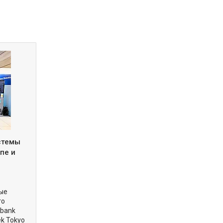
истемы
пе и
вые
го
obank
ek Tokyo