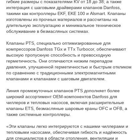
гибкие размеры с показателями KV от 18 до 38; а также
интеграция с шаговыми драйверами клапанов Danfoss,
такими как контроллеры EKF, EKE 100 и Alsmart. Клапаны
изготовлены из прочных материалов и рассчитаны на
длительную эксплуатацию и минимальное техническое
обслуживание в безмасляных системах.
Клапаны PTS, специально оптимизированные для
компрессоров Danfoss TGx и TTx Turbocor, обеспечивают
высокую пропускную способность и превосходную
герметичность. Они отличаются низким перепадом
давления, улучшенной герметичностью и быстрым откликом
по сравнению с традиционными электромагнитными
клапанами и клапанами с шаговым двигателем.
Линия промежуточных клапанов PTS дополняет более
широкий ассортимент OEM-компонентов Danfoss для
чиллеров и тепловых насосов, включая расширительные
клапаны ETS, безмасляные шаровые краны OFC и OFB, а
также системные контроллеры.
«Эти клапаны легко интегрируются с нашими чиллерами и
тепловыми насосами, обеспечивая гибкость и надёжность
для специалистов в области отопления, вентиляции и