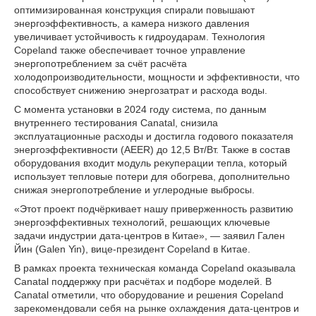
оптимизированная конструкция спирали повышают
энергоэффективность, а камера низкого давления
увеличивает устойчивость к гидроударам. Технология
Copeland также обеспечивает точное управление
энергопотреблением за счёт расчёта
холодопроизводительности, мощности и эффективности, что
способствует снижению энергозатрат и расхода воды.
С момента установки в 2024 году система, по данным
внутреннего тестирования Canatal, снизила
эксплуатационные расходы и достигла годового показателя
энергоэффективности (AEER) до 12,5 Вт/Вт. Также в состав
оборудования входит модуль рекуперации тепла, который
использует тепловые потери для обогрева, дополнительно
снижая энергопотребление и углеродные выбросы.
«Этот проект подчёркивает нашу приверженность развитию
энергоэффективных технологий, решающих ключевые
задачи индустрии дата-центров в Китае», — заявил Гален
Йин (Galen Yin), вице-президент Copeland в Китае.
В рамках проекта техническая команда Copeland оказывала
Canatal поддержку при расчётах и подборе моделей. В
Canatal отметили, что оборудование и решения Copeland
зарекомендовали себя на рынке охлаждения дата-центров и