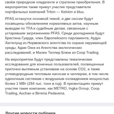
своём природном хладагенте и стратегии приобретения. В
мероприятии также примут участие представители
портфельных компаний Triton — Kelvion и bluu.
PFAS останутся основной темой, и две сессии будут
посвящены обновлениям нормативных актов, научным
выводам по TFA и судебным делам, связанным с
устаревшим загрязнением PFAS. Среди докладчиков будут
Кристина Гуарда, член Европейского парламента; Аудун
Хеггелунд из Норвежского агентства по охране окружающей
среды; Адам Окок из Агентства экологических
расследований; и Мален Теллер Блюм из Coop Trading.
На мероприятии будут представлены тематические
исследования для конечных пользователей, посвященные
приточно-вытяжным установкам на основе CO2, а также
углеводородным тепловым насосам и чиллерам, в том числе
одиночным системам с воздушным охлаждением мощностью
более 1 МВт (284 тыс. тонн в год). В презентациях примут
участие такие компании, как METRO, Ingka Group, Coop
Trading, Auchan и Birreria Pedavena.
Другие новости рубрики