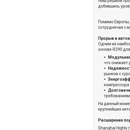
«Мы решили проб
добившись уров
Помимо Европы, 
сотрудничая с 
Прорыв в авто
Одним из наибо
основе R290 для
Модульна
что снижает 
Надежност
рынков с сур
Энергоэфф
компрессора 
Долговеч
требованиям
На данный моме
крупнейших кита
Расширение по
Shanghai Highl