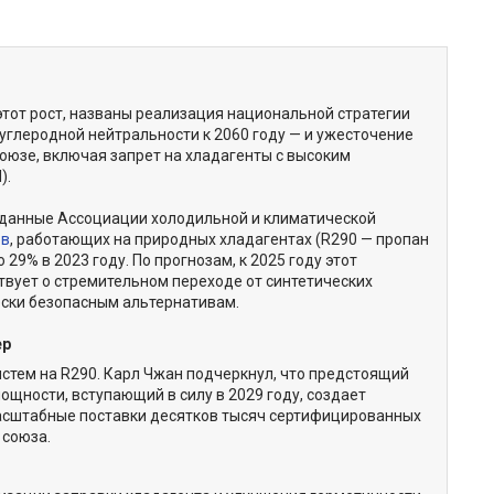
от рост, названы реализация национальной стратегии
углеродной нейтральности к 2060 году — и ужесточение
оюзе, включая запрет на хладагенты с высоким
).
данные Ассоциации холодильной и климатической
ов
, работающих на природных хладагентах (R290 — пропан
о 29% в 2023 году. По прогнозам, к 2025 году этот
твует о стремительном переходе от синтетических
ски безопасным альтернативам.
ер
истем на R290. Карл Чжан подчеркнул, что предстоящий
ощности, вступающий в силу в 2029 году, создает
асштабные поставки десятков тысяч сертифицированных
 союза.