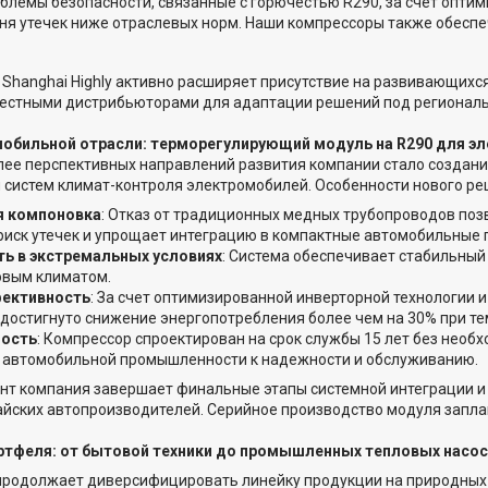
лемы безопасности, связанные с горючестью R290, за счет оптим
ня утечек ниже отраслевых норм. Наши компрессоры также обеспе
Shanghai Highly активно расширяет присутствие на развивающихс
местными дистрибьюторами для адаптации решений под региональ
мобильной отрасли: терморегулирующий модуль на R290 для э
лее перспективных направлений развития компании стало создан
 систем климат-контроля электромобилей. Особенности нового ре
я компоновка
: Отказ от традиционных медных трубопроводов поз
риск утечек и упрощает интеграцию в компактные автомобильные
ь в экстремальных условиях
: Система обеспечивает стабильный 
овым климатом.
ективность
: За счет оптимизированной инверторной технологии 
достигнуто снижение энергопотребления более чем на 30% при те
ность
: Компрессор спроектирован на срок службы 15 лет без необ
 автомобильной промышленности к надежности и обслуживанию.
нт компания завершает финальные этапы системной интеграции и
йских автопроизводителей. Серийное производство модуля заплан
ртфеля: от бытовой техники до промышленных тепловых насо
y продолжает диверсифицировать линейку продукции на природных