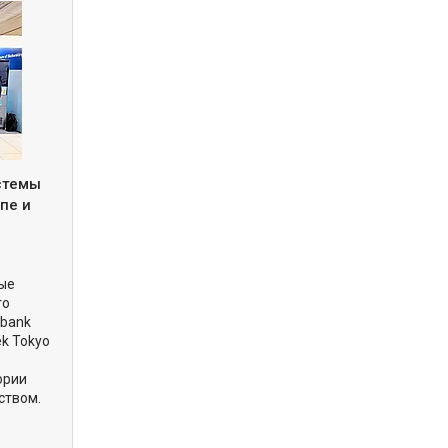
истемы
пе и
вые
го
obank
ek Tokyo
ории
ством.