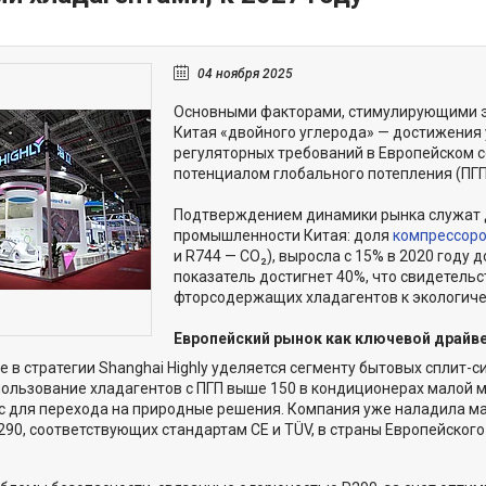
04 ноября 2025
Основными факторами, стимулирующими эт
Китая «двойного углерода» — достижения 
регуляторных требований в Европейском с
потенциалом глобального потепления (ПГП
Подтверждением динамики рынка служат 
промышленности Китая: доля
компрессор
и R744 — CO₂), выросла с 15% в 2020 году д
показатель достигнет 40%, что свидетельс
фторсодержащих хладагентов к экологиче
Европейский рынок как ключевой драйв
 в стратегии Shanghai Highly уделяется сегменту бытовых сплит-с
пользование хладагентов с ПГП выше 150 в кондиционерах малой м
 для перехода на природные решения. Компания уже наладила м
90, соответствующих стандартам CE и TÜV, в страны Европейского