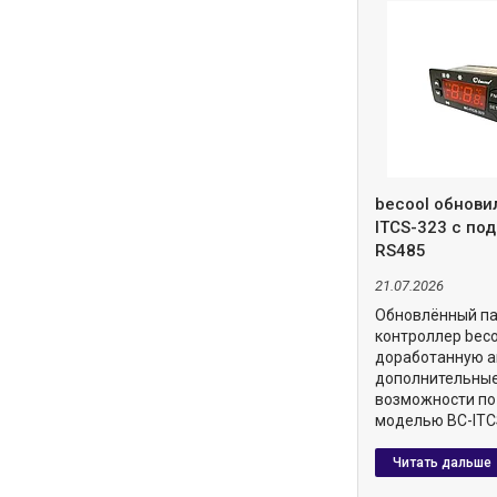
becool обнови
ITCS-323 с по
RS485
21.07.2026
Обновлённый п
контроллер beco
доработанную а
дополнительны
возможности по
моделью BC-ITC