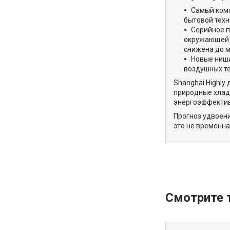
Самый комп
бытовой техн
Серийное п
окружающей с
снижена до м
Новые ниши
воздушных те
Shanghai Highly
природные хлад
энергоэффектив
Прогноз удвоени
это не временн