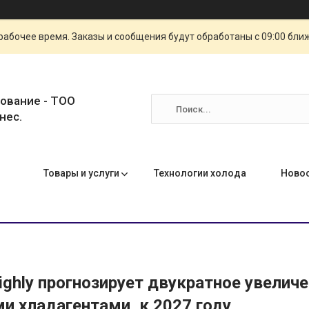
рабочее время. Заказы и сообщения будут обработаны с 09:00 бли
ование - ТОО
нес.
Товары и услуги
Технологии холода
Ново
ighly прогнозирует двукратное увелич
и хладагентами, к 2027 году