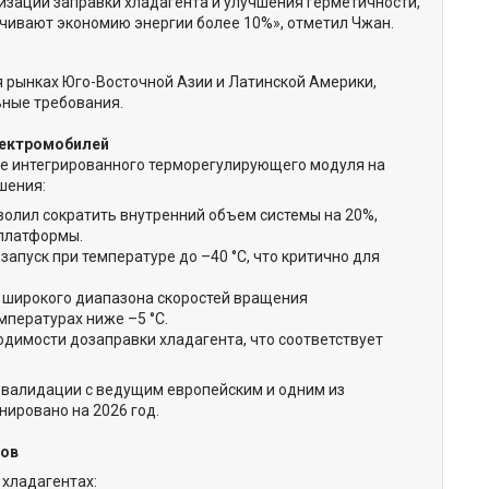
изации заправки хладагента и улучшения герметичности,
чивают экономию энергии более 10%», отметил Чжан.
я рынках Юго-Восточной Азии и Латинской Америки,
ные требования.
лектромобилей
ие интегрированного терморегулирующего модуля на
шения:
волил сократить внутренний объем системы на 20%,
 платформы.
запуск при температуре до –40 °C, что критично для
и широкого диапазона скоростей вращения
мпературах ниже –5 °C.
ходимости дозаправки хладагента, что соответствует
 валидации с ведущим европейским и одним из
ировано на 2026 год.
сов
 хладагентах: