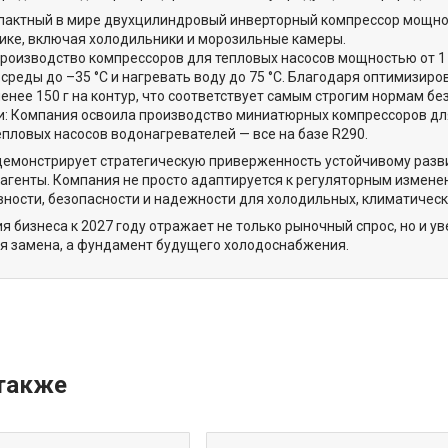
актный в мире двухцилиндровый инверторный компрессор мощност
ике, включая холодильники и морозильные камеры.
роизводство компрессоров для тепловых насосов мощностью от 1 
реды до –35 °C и нагревать воду до 75 °C. Благодаря оптимизиро
енее 150 г на контур, что соответствует самым строгим нормам бе
: Компания освоила производство миниатюрных компрессоров дл
пловых насосов водонагревателей — все на базе R290.
 демонстрирует стратегическую приверженность устойчивому разв
агенты. Компания не просто адаптируется к регуляторным измене
ности, безопасности и надежности для холодильных, климатическ
я бизнеса к 2027 году отражает не только рыночный спрос, но и у
ая замена, а фундамент будущего холодоснабжения.