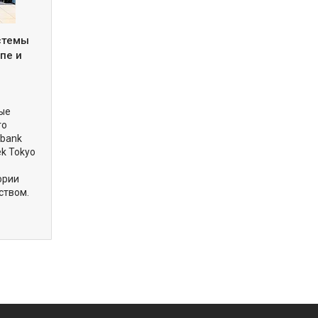
истемы
пе и
вые
го
obank
ek Tokyo
ории
ством.