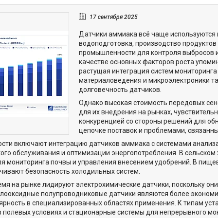
17 сентября 2025
Датчики аммиака всё чаще используются в 
водоподготовка, производство продуктов
промышленности для контроля выбросов и
качестве основных факторов роста упоми
растущая интеграция систем мониторинга
материаловедения и микроэлектроники та
долговечность датчиков.
Однако высокая стоимость передовых сен
для их внедрения на рынках, чувствительн
конкуренцией со стороны решений для об
цепочке поставок и проблемами, связанн
сти включают интеграцию датчиков аммиака с системами анализ
ого обслуживания и оптимизации энергопотребления. В сельском 
ля мониторинга почвы и управления внесением удобрений. В пище
чивают безопасность холодильных систем.
емя на рынке лидируют электрохимические датчики, поскольку он
ллооксидные полупроводниковые датчики являются более экономи
ярность в специализированных областях применения. К типам уст
в полевых условиях и стационарные системы для непрерывного мон