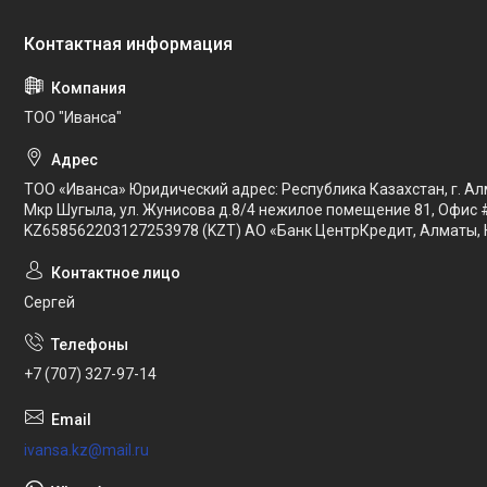
ТОО "Иванса"
ТОО «Иванса» Юридический адрес: Республика Казахстан, г. Ал
Мкр Шугыла, ул. Жунисова д.8/4 нежилое помещение 81, Офис 
KZ658562203127253978 (KZT) АО «Банк ЦентрКредит, Алматы, 
Сергей
+7 (707) 327-97-14
ivansa.kz@mail.ru