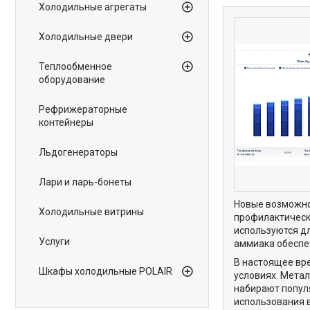
Холодильные агрегаты
Холодильные двери
Теплообменное
оборудование
Рефрижераторные
контейнеры
Льдогенераторы
Лари и ларь-бонеты
Новые возможно
Холодильные витрины
профилактическ
используются д
Услуги
аммиака обеспе
В настоящее вр
Шкафы холодильные POLAIR
условиях. Мета
набирают попул
использования 