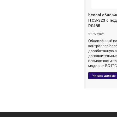
becool обнови
ITCS-323 с по
RS485
21.07.2026
Обновлённый п
контроллер beco
доработанную а
дополнительны
возможности по
моделью BC-ITC