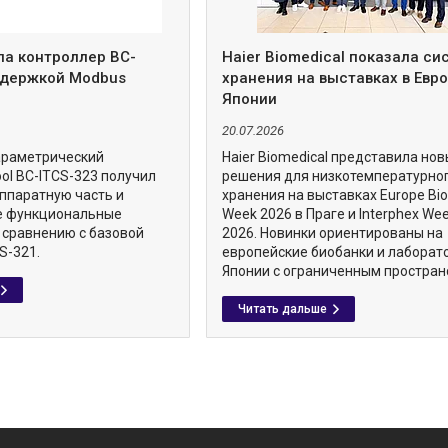
ла контроллер BC-
Haier Biomedical показала с
ддержкой Modbus
хранения на выставках в Евро
Японии
20.07.2026
араметрический
Haier Biomedical представила но
ol BC-ITCS-323 получил
решения для низкотемпературно
ппаратную часть и
хранения на выставках Europe Bi
е функциональные
Week 2026 в Праге и Interphex We
 сравнению с базовой
2026. Новинки ориентированы на
S-321.
европейские биобанки и лаборат
Японии с ограниченным простран