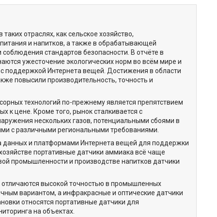
таких отраслях, как сельское хозяйство,
 питания и напитков, а также в обрабатывающей
 соблюдения стандартов безопасности. В отчёте в
наются ужесточение экологических норм во всём мире и
 с поддержкой Интернета вещей. Достижения в области
кже повысили производительность, точность и
сорных технологий по-прежнему является препятствием
ых к цене. Кроме того, рынок сталкивается с
наружения нескольких газов, потенциальными сбоями в
ыми с различными региональными требованиями.
а данных и платформами Интернета вещей для поддержки
хозяйстве портативные датчики аммиака всё чаще
вой промышленности и производстве напитков датчики
и отличаются высокой точностью в промышленных
чным вариантом, а инфракрасные и оптические датчики
ановки относятся портативные датчики для
иторинга на объектах.