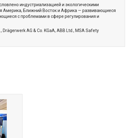
бусловлено индустриализацией и экологическими
кая Америка, Ближний Восток и Африка — развивающиеся
ающиеся с проблемами в сфере регулирования и
, Drägerwerk AG & Co. KGaA, ABB Ltd., MSA Safety