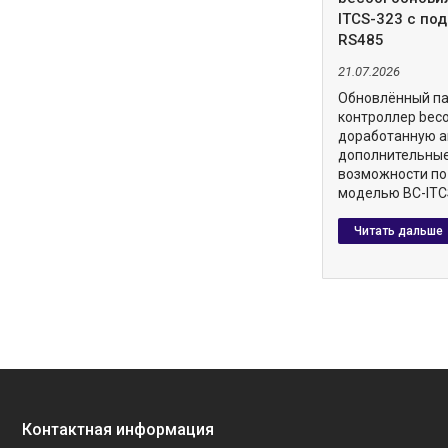
ITCS-323 с по
RS485
21.07.2026
Обновлённый п
контроллер beco
доработанную а
дополнительны
возможности по
моделью BC-ITC