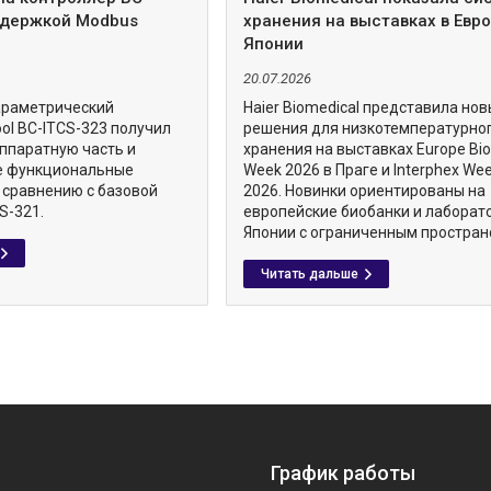
ддержкой Modbus
хранения на выставках в Евро
Японии
20.07.2026
араметрический
Haier Biomedical представила но
ol BC-ITCS-323 получил
решения для низкотемпературно
ппаратную часть и
хранения на выставках Europe Bi
е функциональные
Week 2026 в Праге и Interphex We
 сравнению с базовой
2026. Новинки ориентированы на
S-321.
европейские биобанки и лаборат
Японии с ограниченным простран
График работы