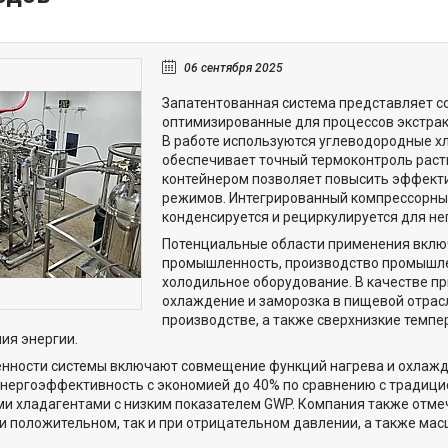
06 сентября 2025
Запатентованная система представляет со
оптимизированные для процессов экстрак
В работе используются углеводородные хл
обеспечивает точный термоконтроль рас
контейнером позволяет повысить эффекти
режимов. Интегрированный компрессорный
конденсируется и рециркулируется для н
Потенциальные области применения вклю
промышленность, производство промышле
холодильное оборудование. В качестве п
охлаждение и заморозка в пищевой отрас
производстве, а также сверхнизкие темпе
ия энергии.
нности системы включают совмещение функций нагрева и охлажд
энергоэффективность с экономией до 40% по сравнению с традици
и хладагентами с низким показателем GWP. Компания также отме
ри положительном, так и при отрицательном давлении, а также м