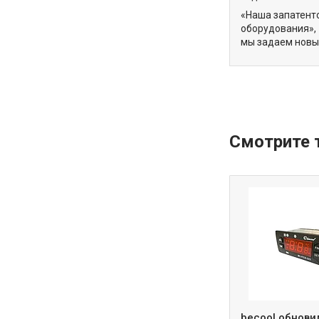
«Наша запатент
оборудования»,
мы задаем новый
becool обнови