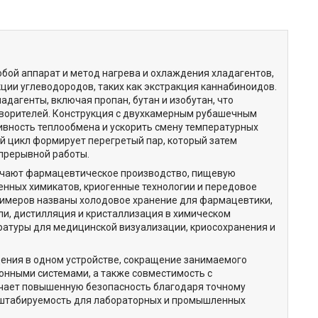
бой аппарат и метод нагрева и охлаждения хладагентов,
ции углеводородов, таких как экстракция каннабиноидов.
адагенты, включая пропан, бутан и изобутан, что
творителей. Конструкция с двухкамерным рубашечным
вность теплообмена и ускорить смену температурных
 цикл формирует перегретый пар, который затем
епрерывной работы.
чают фармацевтическое производство, пищевую
нных химикатов, криогенные технологии и передовое
римеров названы холодовое хранение для фармацевтики,
ли, дистилляция и кристаллизация в химическом
ратуры для медицинской визуализации, криосохранения и
ения в одном устройстве, сокращение занимаемого
онными системами, а также совместимость с
чает повышенную безопасность благодаря точному
асштабируемость для лабораторных и промышленных