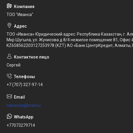
ТОО "Иванса"
ТОО «Иванса» Юридический адрес: Республика Казахстан, г. Ал
Мкр Шугыла, ул. Жунисова д.8/4 нежилое помещение 81, Офис 
KZ658562203127253978 (KZT) АО «Банк ЦентрКредит, Алматы, 
Сергей
+7 (707) 327-97-14
ivansa.kz@mail.ru
+77073279714