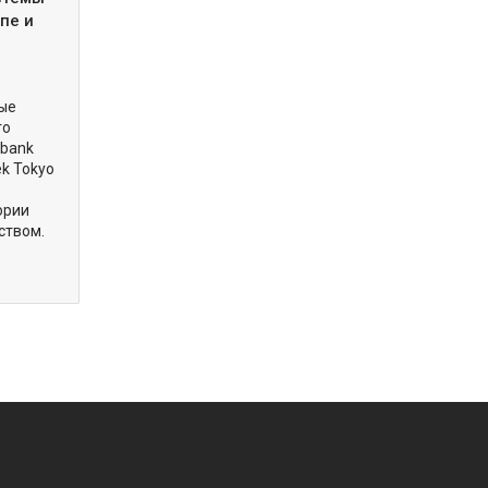
пе и
вые
го
obank
ek Tokyo
ории
ством.