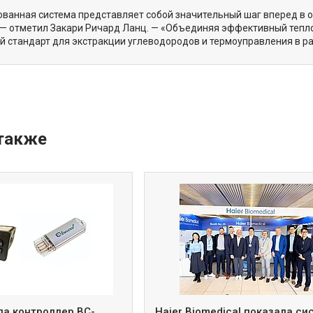
ованная система представляет собой значительный шаг вперед в 
 — отметил Закари Ричард Ланц. — «Объединяя эффективный тепл
 стандарт для экстракции углеводородов и термоуправления в ра
ла контроллер BC-
Haier Biomedical показала с