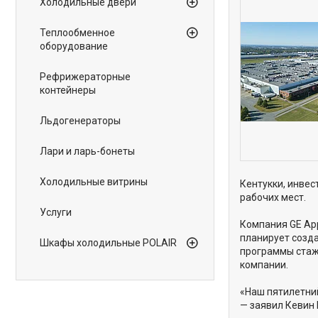
Холодильные двери
Теплообменное
оборудование
Рефрижераторные
контейнеры
Льдогенераторы
Лари и ларь-бонеты
Холодильные витрины
Кентукки, инвес
рабочих мест.
Услуги
Компания GE App
планирует созд
Шкафы холодильные POLAIR
программы стаж
компании.
«Наш пятилетний
— заявил Кевин 