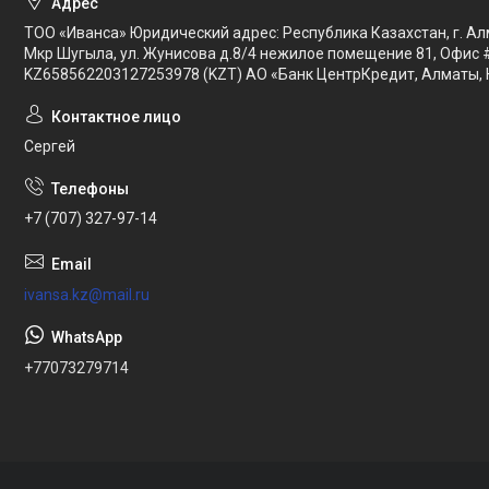
ТОО «Иванса» Юридический адрес: Республика Казахстан, г. Ал
Мкр Шугыла, ул. Жунисова д.8/4 нежилое помещение 81, Офис 
KZ658562203127253978 (KZT) АО «Банк ЦентрКредит, Алматы, 
Сергей
+7 (707) 327-97-14
ivansa.kz@mail.ru
+77073279714