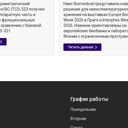
араметрический
Haier Biomedical представила но
ol BC-ITCS-323 получил
решения для низкотемпературно
ппаратную часть и
хранения на выставках Europe Bi
е функциональные
Week 2026 в Праге и Interphex We
 сравнению с базовой
2026. Новинки ориентированы на
S-321.
европейские биобанки и лаборат
Японии с ограниченным простран
График работы
Понедельник
Вторник
Среда