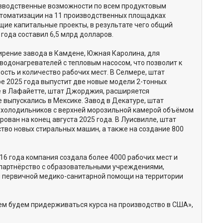
изводственные возможности по всем продуктовым
втоматизации на 11 производственных площадках
ие капитальные проекты, в результате чего общий
года составил 6,5 млрд долларов.
рение завода в Камдене, Южная Каролина, для
водонагревателей с тепловым насосом, что позволит к
ость и количество рабочих мест. В Селмере, штат
ре 2025 года выпустит две новые модели 2-тонных
де в Лафайетте, штат Джорджия, расширяется
е выпускались в Мексике. Завод в Декатуре, штат
 холодильников с верхней морозильной камерой объёмом
рован на конец августа 2025 года. В Луисвилле, штат
тво новых стиральных машин, а также на создание 800
16 года компания создала более 4000 рабочих мест и
 партнёрство с образовательными учреждениями,
и первичной медико-санитарной помощи на территории
ем будем придерживаться курса на производство в США»,