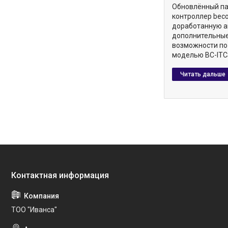
Обновлённый п
контроллер beco
доработанную а
дополнительны
возможности по
моделью BC-ITC
ТОО "Иванса"