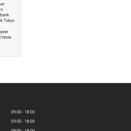
вые
го
obank
ek Tokyo
ории
ством.
09:00
18:00
09:00
18:00
09:00
18:00