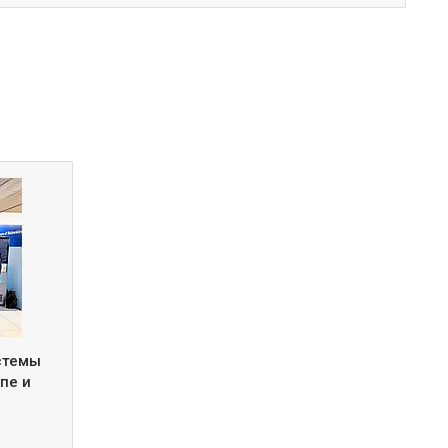
истемы
пе и