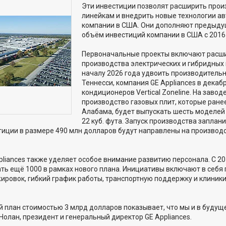
Эти инвестиции позволят расширить про
линейкам и внедрить новые технологии а
компании в США. Они дополняют предыдущ
объём инвестиций компании в США с 2016 
Первоначальные проекты включают расши
производства электрических и гибридных 
началу 2026 года удвоить производительн
Теннесси, компания GE Appliances в декаб
кондиционеров Vertical Zoneline. На заво
производство газовых плит, которые ране
Алабама, будет выпускать шесть моделей
22 куб. фута. Запуск производства заплани
тиции в размере 490 млн долларов будут направлены на производс
liances также уделяет особое внимание развитию персонала. С 20
ать ещё 1000 в рамках нового плана. Инициативы включают в себя
ировок, гибкий график работы, транспортную поддержку и клиник
 план стоимостью 3 млрд долларов показывает, что мы и в будущ
Нолан, президент и генеральный директор GE Appliances.