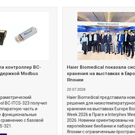
ла контроллер BC-
Haier Biomedical показала с
ддержкой Modbus
хранения на выставках в Евро
Японии
20.07.2026
араметрический
Haier Biomedical представила но
ol BC-ITCS-323 получил
решения для низкотемпературно
ппаратную часть и
хранения на выставках Europe Bi
е функциональные
Week 2026 в Праге и Interphex We
 сравнению с базовой
2026. Новинки ориентированы на
S-321.
европейские биобанки и лаборат
Японии с ограниченным простран