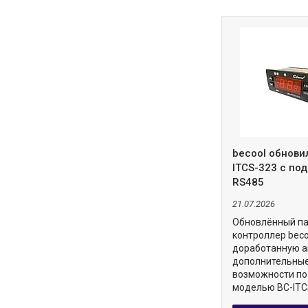
becool обнови
ITCS-323 с по
RS485
21.07.2026
Обновлённый п
контроллер beco
доработанную а
дополнительны
возможности по
моделью BC-ITC