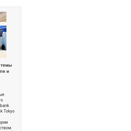
истемы
пе и
вые
го
obank
ek Tokyo
ории
ством.