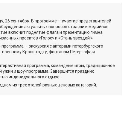
у, 26 сентября. В программе — участие представителей
, обсуждение актуальных вопросов отрасли и медийное
тие включит поднятие флага и презентацию гимна
зионных проектов «Голос» и «Стань звездой!».
я программа — экскурсия с актерами петербургского
м: военному Кронштадту, фонтанам Петергофа и
 интерактивная программа, командные игры, традиционное
 ужин и шоу-программа. Завершится праздник
тью индивидуального отдыха.
дном из трёх отелей разных ценовых категорий.