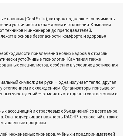
е навыки» (Cool Skills), которая подчеркнёт значимость
чении устойчивого охлаждения и отопления. Кампания
от техников и инженеров до преподавателей,
 лежит в основе безопасности, комфорта и здоровья
 необходимости привлечения новых кадров в отрасль
атически устойчивые технологии. Кампания также
ованных специалистов, особенно в условиях достижения
иальный символ: две руки — одна излучает тепло, другая
у отоплением и охлаждением. Организаторы призывают
енных учреждений — отмечать этот день в соответствии с
ых ассоциаций и отраслевых объединений со всего мира.
а. Она подчёркивает важность RACHP-технологий в таких
ромышленные процессы.
елей, инженерных пионеров, учёных и предпринимателей