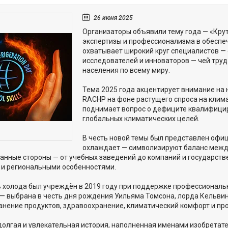
26 июня 2025
Организаторы объявили тему года — «Круты
экспертизы и профессионализма в обеспе
охватывает широкий круг специалистов — 
исследователей и инноваторов — чей труд
населения по всему миру.
Тема 2025 года акцентирует внимание на
RACHP на фоне растущего спроса на клим
поднимает вопрос о дефиците квалифицир
глобальных климатических целей.
В честь новой темы был представлен офиц
охлаждает — символизируют баланс межд
анные стороны — от учебных заведений до компаний и государств
и региональными особенностями.
 холода был учреждён в 2019 году при поддержке профессиональн
— выбрана в честь дня рождения Уильяма Томсона, лорда Кельвин
хранение продуктов, здравоохранение, климатический комфорт и п
долгая и увлекательная история, наполненная именами изобретат