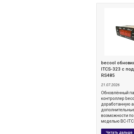
becool обнови
ITCS-323 с по
RS485
21.07.2026
Обновлённый п
контроллер beco
доработанную а
дополнительны
возможности по
моделью BC-ITC