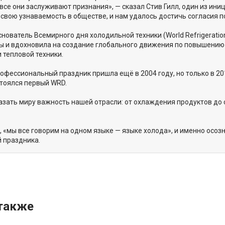
и все они заслуживают признания», — сказал Стив Гилл, один из ин
свою узнаваемость в обществе, и нам удалось достичь согласия 
снователь Всемирного дня холодильной техники (World Refrigeratio
ы и вдохновила на создание глобального движения по повышению
 тепловой техники.
офессиональный праздник пришла ещё в 2004 году, но только в 20
тоялся первый WRD.
азать миру важность нашей отрасли: от охлаждения продуктов до
, «мы все говорим на одном языке — языке холода», и именно осо
 праздника.