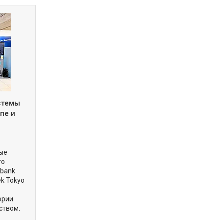
истемы
пе и
вые
го
obank
ek Tokyo
ории
ством.