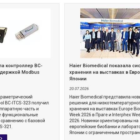
ла контроллер BC-
Haier Biomedical показала с
ддержкой Modbus
хранения на выставках в Евро
Японии
20.07.2026
араметрический
Haier Biomedical представила но
ol BC-ITCS-323 получил
решения для низкотемпературно
ппаратную часть и
хранения на выставках Europe Bi
е функциональные
Week 2026 в Праге и Interphex We
 сравнению с базовой
2026. Новинки ориентированы на
S-321.
европейские биобанки и лаборат
Японии с ограниченным простран