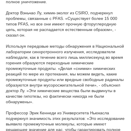
полное уничтожение.
Доктор Вэньчао Лу, химик-эколог из CSIRO, подчеркнул
проблемы, связанные с PFAS. «Существует более 15 000
типов PFAS, но все они имеют прочную фторуглеродную
цепь, которая не распадается естественным образом», -
сказал он.
Используя передовые методы обнаружения в Национальной
лаборатории синхротронного излучения, исследователи
наблюдали, как в течение всего лишь миллисекунд во время
горения образуются переходные химические
промежуточные продукты. «Делая «снимки» химических
реакций по мере их протекания, мы можем видеть, какие
промежуточные продукты или вредные свободные радикалы
образуются внутри мусоросжигательной печи», - объяснил
доктор Лу. «Эти химические вещества были выдвинуты в
качестве гипотезы, но фактически никогда не были
обнаружены».
Профессор Эрик Кеннеди из Университета Ньюкасла
подчеркнул значимость этих результатов: «Это исследование
выявило промежуточные молекулы, которые имеют
решающее значение для нас, чтобы гарантировать полное