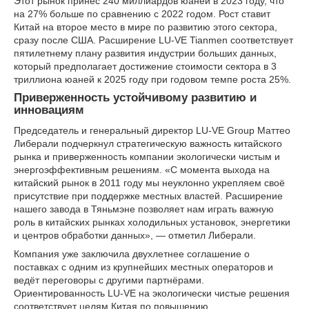
Этот рынок принес 240 миллиардов юаней в 2023 году, что
на 27% больше по сравнению с 2022 годом. Рост ставит
Китай на второе место в мире по развитию этого сектора,
сразу после США. Расширение LU-VE Tianmen соответствует
пятилетнему плану развития индустрии больших данных,
который предполагает достижение стоимости сектора в 3
триллиона юаней к 2025 году при годовом темпе роста 25%.
Приверженность устойчивому развитию и
инновациям
Председатель и генеральный директор LU-VE Group Маттео
Либерали подчеркнул стратегическую важность китайского
рынка и приверженность компании экологически чистым и
энергоэффективным решениям. «С момента выхода на
китайский рынок в 2011 году мы неуклонно укрепляем своё
присутствие при поддержке местных властей. Расширение
нашего завода в Тяньмэне позволяет нам играть важную
роль в китайских рынках холодильных установок, энергетики
и центров обработки данных», — отметил Либерали.
Компания уже заключила двухлетнее соглашение о
поставках с одним из крупнейших местных операторов и
ведёт переговоры с другими партнёрами.
Ориентированность LU-VE на экологически чистые решения
соответствует целям Китая по повышению