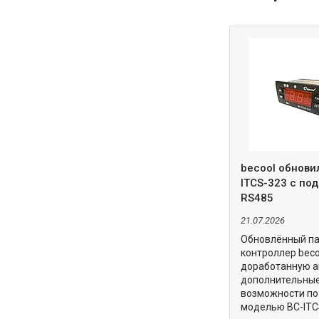
becool обнови
ITCS-323 с по
RS485
21.07.2026
Обновлённый п
контроллер beco
доработанную а
дополнительны
возможности по
моделью BC-ITC