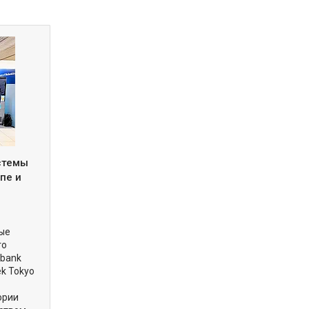
истемы
пе и
вые
го
obank
ek Tokyo
ории