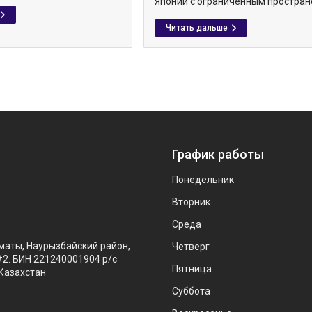
Японии с ограниченным простран
График работы
Понедельник
Вторник
Среда
маты, Наурызбайский район,
Четверг
#2. БИН 221240001904 р/с
Пятница
Казахстан
Суббота