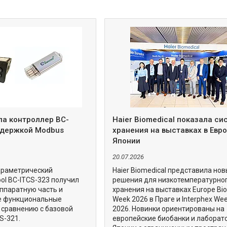
ла контроллер BC-
Haier Biomedical показала с
ддержкой Modbus
хранения на выставках в Евро
Японии
20.07.2026
араметрический
Haier Biomedical представила но
ol BC-ITCS-323 получил
решения для низкотемпературно
ппаратную часть и
хранения на выставках Europe Bi
е функциональные
Week 2026 в Праге и Interphex We
 сравнению с базовой
2026. Новинки ориентированы на
S-321.
европейские биобанки и лаборат