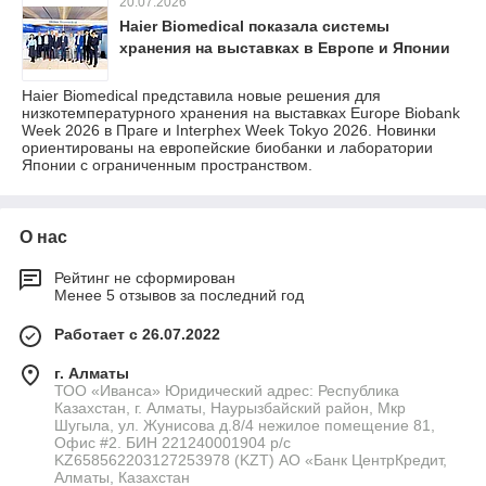
20.07.2026
Haier Biomedical показала системы
хранения на выставках в Европе и Японии
Haier Biomedical представила новые решения для
низкотемпературного хранения на выставках Europe Biobank
Week 2026 в Праге и Interphex Week Tokyo 2026. Новинки
ориентированы на европейские биобанки и лаборатории
Японии с ограниченным пространством.
О нас
Рейтинг не сформирован
Менее 5 отзывов за последний год
Работает с 26.07.2022
г. Алматы
ТОО «Иванса» Юридический адрес: Республика
Казахстан, г. Алматы, Наурызбайский район, Мкр
Шугыла, ул. Жунисова д.8/4 нежилое помещение 81,
Офис #2. БИН 221240001904 р/с
KZ658562203127253978 (KZT) АО «Банк ЦентрКредит,
Алматы, Казахстан