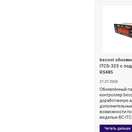
becool обнови
ITCS-323 с по
RS485
21.07.2026
Обновлённый п
контроллер beco
доработанную а
дополнительны
возможности по
моделью BC-ITC