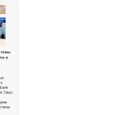
истемы
пе и
вые
го
obank
ek Tokyo
ории
ством.