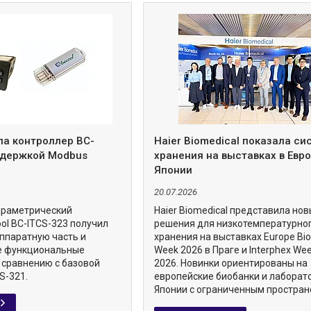
ла контроллер BC-
Haier Biomedical показала с
ддержкой Modbus
хранения на выставках в Евро
Японии
20.07.2026
араметрический
Haier Biomedical представила но
ol BC-ITCS-323 получил
решения для низкотемпературно
ппаратную часть и
хранения на выставках Europe Bi
е функциональные
Week 2026 в Праге и Interphex We
 сравнению с базовой
2026. Новинки ориентированы на
S-321.
европейские биобанки и лаборат
Японии с ограниченным простран