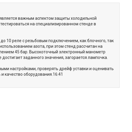
 является важным аспектом защиты холодильной
 тестироваться на специализированном стенде в
о 10 реле с резьбовым подключением, как блочного, так
использованием азота, при этом стенд рассчитан на
лением 45 бар. Высокоточный электронный манометр
е достигает заданного значения, загорается лампочка.
ными настройками, проверять дрейф уставки и оценивать
и качество оборудования.16:41