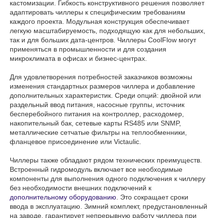
кастомизации. Гибкость конструктивного решения позволяет
адаптировать чиллеры к специфическим требованиям
каждого проекта. Модульная конструкция обеспечивает
легкую масштабируемость, подходящую как для небольших,
так и для больших дата-центров. Чиллеры CoolFlow могут
применяться в промышленности и для создания
микроклимата в офисах и бизнес-центрах.
Для удовлетворения потребностей заказчиков возможны
изменения стандартных размеров чиллера и добавление
дополнительных характеристик. Среди опций: двойной или
раздельный ввод питания, насосные группы, источник
бесперебойного питания на контроллер, расходомер,
накопительный бак, сетевые карты RS485 или SNMP,
металлические сетчатые фильтры на теплообменники,
фланцевое присоединение или Victaulic.
Чиллеры также обладают рядом технических преимуществ.
Встроенный гидромодуль включает все необходимые
компоненты для выполнения одного подключения к чиллеру
без необходимости внешних подключений к
дополнительному оборудованию
. Это сокращает сроки
ввода в эксплуатацию. Зимний комплект, предустановленный
на заводе, гарантирует непрерывную работу чиллера при