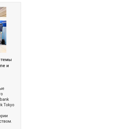
истемы
пе и
вые
го
obank
ek Tokyo
ории
ством.