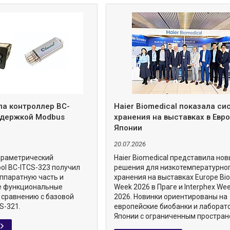
ла контроллер BC-
Haier Biomedical показала с
ддержкой Modbus
хранения на выставках в Евро
Японии
20.07.2026
араметрический
Haier Biomedical представила но
ol BC-ITCS-323 получил
решения для низкотемпературно
ппаратную часть и
хранения на выставках Europe Bi
е функциональные
Week 2026 в Праге и Interphex We
 сравнению с базовой
2026. Новинки ориентированы на
S-321.
европейские биобанки и лаборат
Японии с ограниченным простран