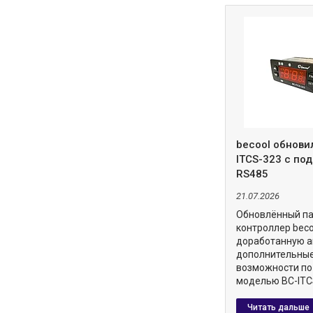
becool обнови
ITCS-323 с по
RS485
21.07.2026
Обновлённый п
контроллер beco
доработанную а
дополнительны
возможности по
моделью BC-ITC