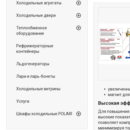
Холодильные агрегаты
Холодильные двери
Теплообменное
оборудование
Рефрижераторные
контейнеры
Льдогенераторы
Лари и ларь-бонеты
Холодильные витрины
увеличенны
магнит для
Услуги
Высокая эф
Для повышения 
Шкафы холодильные POLAIR
высокие показа
позволяет компр
минимизируя то