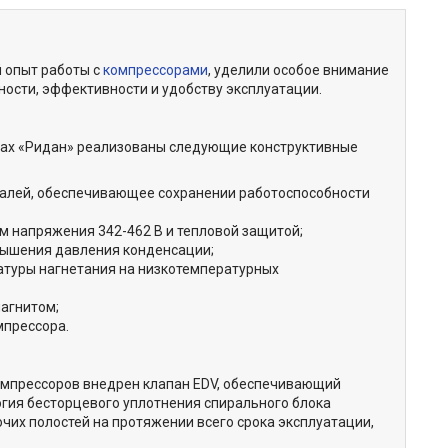
й опыт работы с
компрессорами
, уделили особое внимание
ости, эффективности и удобству эксплуатации.
ах «Ридан» реализованы следующие конструктивные
ралей, обеспечивающее сохранении работоспособности
м напряжения 342-462 В и тепловой защитой;
вышения давления конденсации;
атуры нагнетания на низкотемпературных
агнитом;
мпрессора.
омпрессоров внедрен клапан EDV, обеспечивающий
огия бесторцевого уплотнения спирального блока
чих полостей на протяжении всего срока эксплуатации,