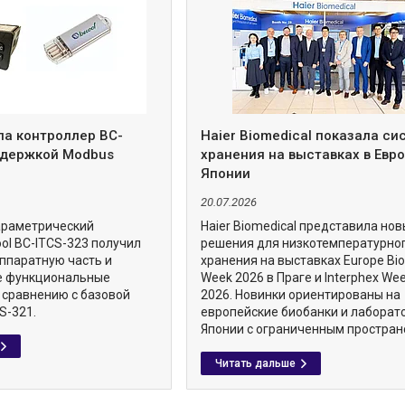
ла контроллер BC-
Haier Biomedical показала с
ддержкой Modbus
хранения на выставках в Евро
Японии
20.07.2026
араметрический
Haier Biomedical представила но
ol BC-ITCS-323 получил
решения для низкотемпературно
ппаратную часть и
хранения на выставках Europe Bi
е функциональные
Week 2026 в Праге и Interphex We
 сравнению с базовой
2026. Новинки ориентированы на
S-321.
европейские биобанки и лаборат
Японии с ограниченным простран