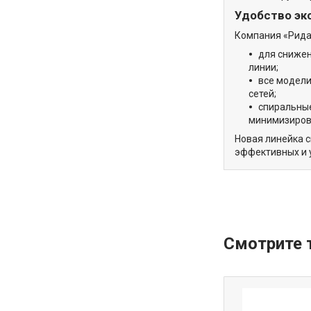
Удобство эк
Компания «Рида
для снижен
линии;
все модели
сетей;
спиральные
минимизирова
Новая линейка 
эффективных и 