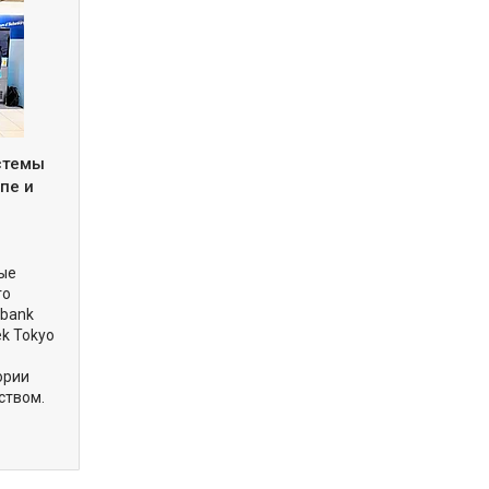
истемы
пе и
вые
го
obank
ek Tokyo
ории
ством.