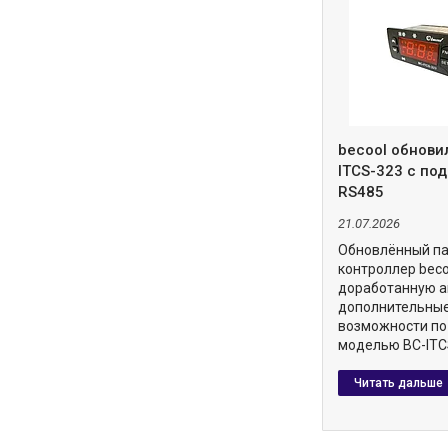
becool обнови
ITCS-323 с по
RS485
21.07.2026
Обновлённый п
контроллер beco
доработанную а
дополнительны
возможности по
моделью BC-ITC