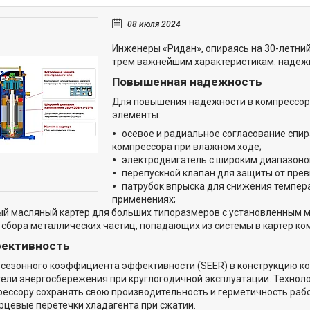
08 июля 2024
Инженеры «Ридан», опираясь на 30-летни
трем важнейшим характеристикам: надежн
Повышенная надежность
Для повышения надежности в компрессор
элементы:
осевое и радиальное согласование спи
компрессора при влажном ходе;
электродвигатель с широким диапазоно
перепускной клапан для защиты от пре
патрубок впрыска для снижения темпер
применениях;
й масляный картер для больших типоразмеров с установленным м
 сбора металлических частиц, попадающих из системы в картер ко
фективность
сезонного коэффициента эффективности (SEER) в конструкцию к
тели энергосбережения при круглогодичной эксплуатации. Технол
ессору сохранять свою производительность и герметичность рабо
рцевые перетечки хладагента при сжатии.